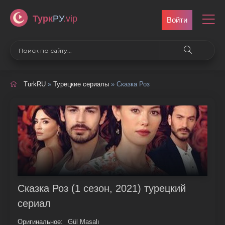
Турк
РУ
.vip
Войти
TurkRU
»
Турецкие сериалы
» Сказка Роз
Сказка Роз (1 сезон, 2021) турецкий
сериал
Оригинальное:
Gül Masalı