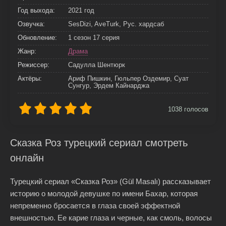
Год выхода:
2021 год
Озвучка:
SesDizi, AveTurk, Рус. хардсаб
Обновление:
1 сезон 17 серия
Жанр:
Драма
Режиссер:
Садулла Шентюрк
Актёры:
Ариф Пишкин, Гюльпер Оздемир, Суат
Сунгур, Эрдем Кайнарджа
1038
голосов
Сказка Роз турецкий сериал смотреть
онлайн
Турецкий сериал «Сказка Роз» (Gül Masalı) рассказывает
историю о молодой девушке по имени Бахар, которая
непременно бросается в глаза своей эффектной
внешностью. Ее карие глаза и черные, как смоль, волосы